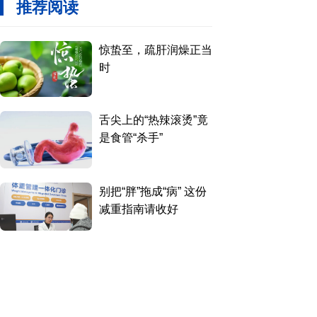
推荐阅读
惊蛰至，疏肝润燥正当
时
舌尖上的“热辣滚烫”竟
是食管“杀手”
别把“胖”拖成“病” 这份
减重指南请收好