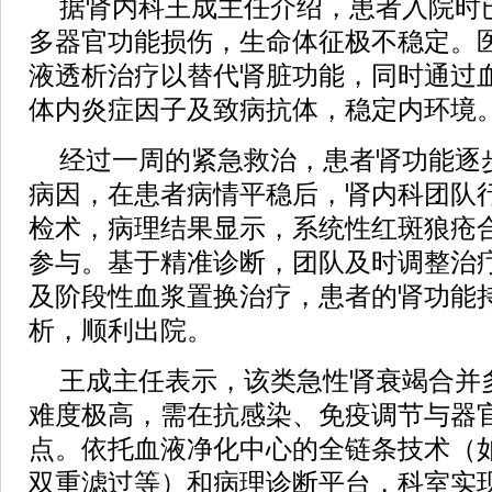
据肾内科王成主任介绍，患者入院时
多器官功能损伤，生命体征极不稳定。
液透析治疗以替代肾脏功能，同时通过
体内炎症因子及致病抗体，稳定内环境
经过一周的紧急救治，患者肾功能逐
病因，在患者病情平稳后，肾内科团队
检术，病理结果显示，系统性红斑狼疮
参与。基于精准诊断，团队及时调整治
及阶段性血浆置换治疗，患者的肾功能
析，顺利出院。
王成主任表示，该类急性肾衰竭合并
难度极高，需在抗感染、免疫调节与器
点。依托血液净化中心的全链条技术（如
双重滤过等）和病理诊断平台，科室实