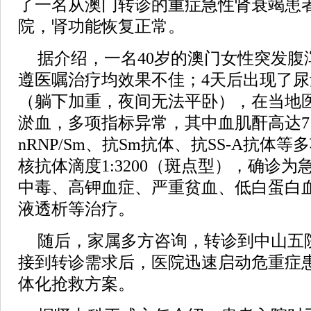
了一名从澳门转诊的重症急性肾衰竭患
院，肾功能恢复正常。
据介绍，一名40岁的澳门女性突发腹
遵医嘱治疗均效果不佳；4天后出现了
（躺下加重，夜间无法平卧），在当地
淤血，多项指标异常，其中血肌酐高达717um
nRNP/Sm、抗Sm抗体、抗SS-A抗体
核抗体滴度1:3200（斑点型），确诊
中毒、高钾血症、严重贫血、低白蛋白
液透析等治疗。
随后，家属多方咨询，转诊到中山五
接到转诊需求后，医院迅速启动危重症
体化抢救方案。