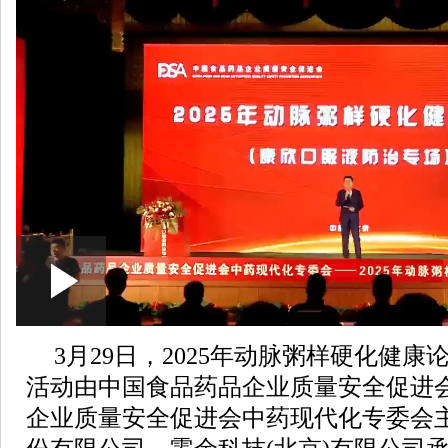
Loaded
:
Play
0:00
/
--:--
Play
4.30%
Video
3月29日，2025年动脉粥样硬化健
活动由中国食品药品企业质量安全促进
企业质量安全促进会中药现代化专委会