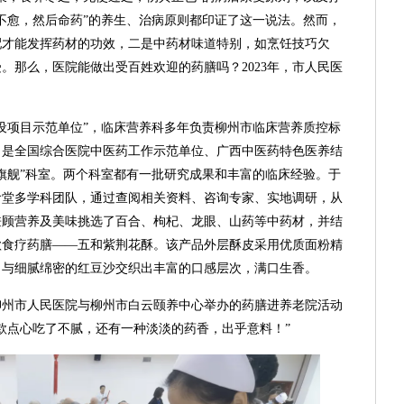
不愈，然后命药”的养生、治病原则都印证了这一说法。然而，
配才能发挥药材的功效，二是中药材味道特别，如烹饪技巧欠
。那么，医院能做出受百姓欢迎的药膳吗？2023年，市人民医
设项目示范单位”，临床营养科多年负责柳州市临床营养质控标
，是全国综合医院中医药工作示范单位、广西中医药特色医养结
旗舰”科室。两个科室都有一批研究成果和丰富的临床经验。于
食堂多学科团队，通过查阅相关资料、咨询专家、实地调研，从
兼顾营养及美味挑选了百合、枸杞、龙眼、山药等中药材，并结
款食疗药膳——五和紫荆花酥。该产品外层酥皮采用优质面粉精
，与细腻绵密的红豆沙交织出丰富的口感层次，满口生香。
柳州市人民医院与柳州市白云颐养中心举办的药膳进养老院活动
款点心吃了不腻，还有一种淡淡的药香，出乎意料！”