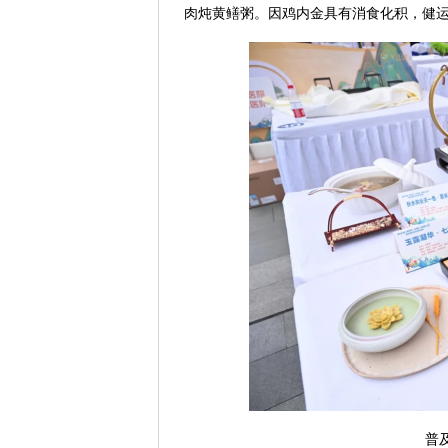
肉炖黄鳝粥。因鸡内金具有消食化积，健
普